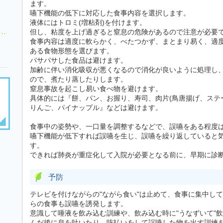
ます。
嚥下機能の低下に対応した食事内容を選択します。
液体にはトロミ(増粘剤)を付けます。
但し、粘度を上げ過ぎると窒息の危険があるので注意が必要
食事内容は適度に軟らかく、べたつかず、まとまり易く、適
ある食物形態を選びます。
パサパサした食品は避けます。
加齢に伴い消化吸収が悪くなるので消化が良いように処理し
ので、煮たり蒸したりします。
窒息事故を起こし易い食べ物を避けます。
具体的には『餅、パン、お握り、寿司、肉片(鳥唐揚げ、ステ
りんご、パイナップル』などは避けます。
食事中の姿勢や、一口量を調整するなどで、誤嚥をある程度
嚥下機能が低下すれば誤嚥を生じ、誤嚥を繰り返していると
す。
できれば肺炎が重症化して入院が必要となる前に、早期に診
予防
テレビを付けながらの"ながら食い"は止めて、食事に集中し
らの食事も誤嚥を誘発します。
意識して唾液を飲み込む訓練や、飲み込む時に"うなずいて"飲
んだ後に息を吐いたり、咳払いをして誤嚥した物を出す訓練