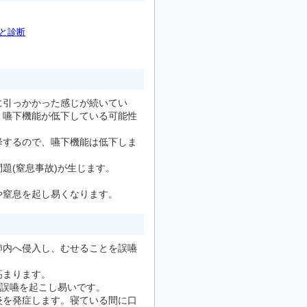
と診断
に引っかかった感じが続いてい
、嚥下機能が低下している可能性
降するので、嚥下機能は低下しま
題(窒息事故)が生じます。
や窒息を起し易くなります。
肺内へ侵入し、むせることを誤嚥
高まります。
番誤嚥を起こし易いです。
炎を発症します。寝ている間に口