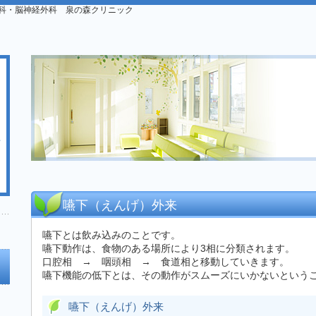
科・脳神経外科 泉の森クリニック
嚥下（えんげ）外来
嚥下とは飲み込みのことです。
嚥下動作は、食物のある場所により3相に分類されます。
口腔相 → 咽頭相 → 食道相と移動していきます。
嚥下機能の低下とは、その動作がスムーズにいかないという
嚥下（えんげ）外来