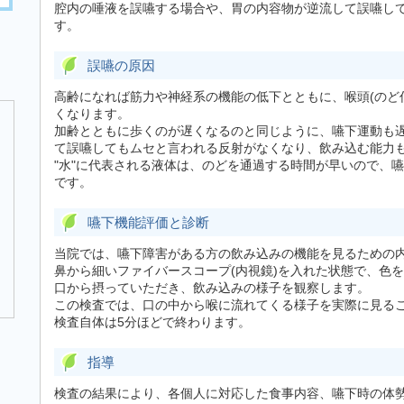
腔内の唾液を誤嚥する場合や、胃の内容物が逆流して誤嚥し
す。
誤嚥の原因
高齢になれば筋力や神経系の機能の低下とともに、喉頭(のど
くなります。
加齢とともに歩くのが遅くなるのと同じように、嚥下運動も遅
て誤嚥してもムセと言われる反射がなくなり、飲み込む能力
"水"に代表される液体は、のどを通過する時間が早いので、
です。
嚥下機能評価と診断
当院では、嚥下障害がある方の飲み込みの機能を見るための
鼻から細いファイバースコープ(内視鏡)を入れた状態で、色
口から摂っていただき、飲み込みの様子を観察します。
この検査では、口の中から喉に流れてくる様子を実際に見る
検査自体は5分ほどで終わります。
指導
検査の結果により、各個人に対応した食事内容、嚥下時の体