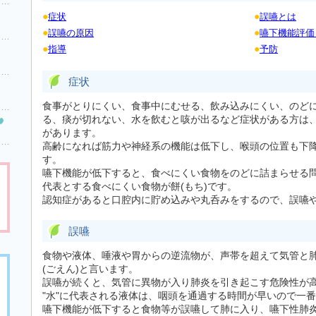
●
●
症状
誤嚥とは
●
●
誤嚥の原因
嚥下機能評価
●
●
指導
予防
症状
食事がとりにくい、食事中にむせる、飲み込みにくい、のど
る、痰が切れない、水を飲むと咳が出るなど症状がある方は
があります。
高齢になれば筋力や神経系の機能は低下し、喉頭の位置も下
す。
嚥下機能が低下すると、食べにくい食物をのどに詰まらせる問
代表とする食べにくい食物が餅(もち)です。
認知症があると口腔内に貯め込みや丸呑みをするので、誤嚥
誤嚥
食物や液体、唾液や胃からの逆流物が、声帯を超えて気管と
(ごえん)と言います。
誤嚥が続くと、気管に異物が入り肺炎を引き起こす危険性が
"水"に代表される液体は、咽頭を通過する時間が早いので一
嚥下機能が低下すると食物等が誤嚥して肺に入り、嚥下性肺