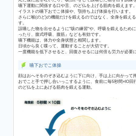
嚥下運動に関係する口や舌、のど仏を上げる筋肉を鍛えます
イラストの嚥下おでこ体操や、顎持ち上げ体操を行います。
さらに喉(のど)の機能だけを鍛えるのではなく、全身を鍛え
す。
誤嚥した物を出せるように"咳の練習"や、呼吸を鍛えるため
ったり、腹式呼吸、腹筋』なども有効です。
嚥下機能は、体力や全身状態と相関します。
日頃から良く喋って、運動することが大切です。
一度機能を低下させると、回復させるには何倍も労力が必要
嚥下おでこ体操
顔はおへそをのぞき込むように下に向け、手は上に向かって
おでこと手で押し合いっこするように、食前に毎5秒間×lO回
のど仏を上にあげる筋肉を鍛える運動。