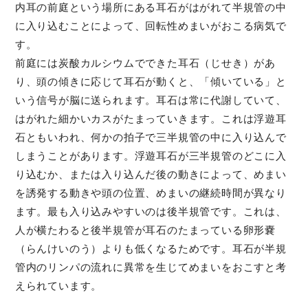
内耳の前庭という場所にある耳石がはがれて半規管の中
に入り込むことによって、回転性めまいがおこる病気で
す。
前庭には炭酸カルシウムでできた耳石（じせき）があ
り、頭の傾きに応じて耳石が動くと、「傾いている」と
いう信号が脳に送られます。耳石は常に代謝していて、
はがれた細かいカスがたまっていきます。これは浮遊耳
石ともいわれ、何かの拍子で三半規管の中に入り込んで
しまうことがあります。浮遊耳石が三半規管のどこに入
り込むか、または入り込んだ後の動きによって、めまい
を誘発する動きや頭の位置、めまいの継続時間が異なり
ます。最も入り込みやすいのは後半規管です。これは、
人が横たわると後半規管が耳石のたまっている卵形嚢
（らんけいのう）よりも低くなるためです。耳石が半規
管内のリンパの流れに異常を生じてめまいをおこすと考
えられています。